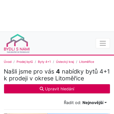
Úvod
Prodej bytů
Byty 4+1
Ústecký kraj
Litoměřice
Našli jsme pro vás
4
nabídky bytů 4+1
k prodeji v okrese Litoměřice
Upravit hledání
Řadit od:
Nejnovější