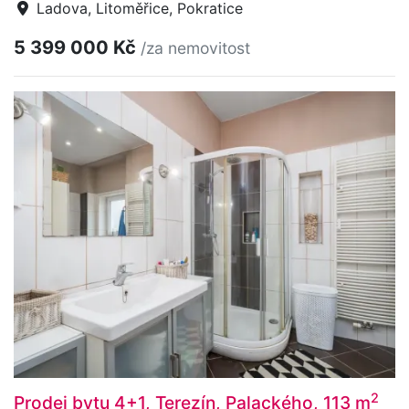
Ladova, Litoměřice, Pokratice
5 399 000 Kč
/za nemovitost
2
Prodej bytu 4+1, Terezín, Palackého, 113 m