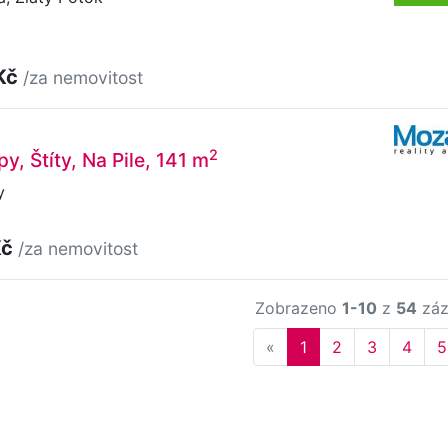
Kč
/za nemovitost
2
y, Štíty, Na Pile, 141 m
y
Kč
/za nemovitost
Zobrazeno
1-10
z
54
záz
Previous
«
1
2
3
4
5