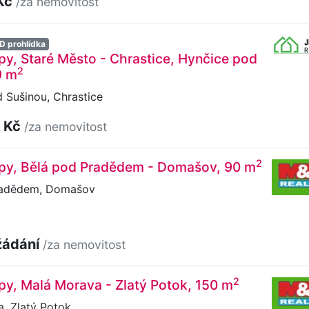
Kč
/za nemovitost
D prohlídka
py, Staré Město - Chrastice, Hynčice pod
2
9 m
 Sušinou, Chrastice
 Kč
/za nemovitost
2
upy, Bělá pod Pradědem - Domašov, 90 m
radědem, Domašov
žádání
/za nemovitost
2
py, Malá Morava - Zlatý Potok, 150 m
, Zlatý Potok