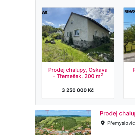
Prodej chalupy, Oskava
2
- Třemešek, 200 m
3 250 000 Kč
Prodej chalu
Přemyslovic