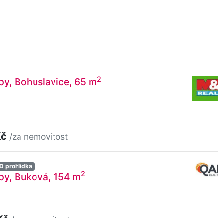
2
py, Bohuslavice, 65 m
Kč
/za nemovitost
D prohlídka
2
py, Buková, 154 m