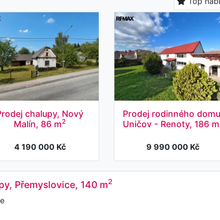
Top nab
Prodej chalupy, Nový
Prodej rodinného domu
2
Malín, 86 m
Uničov - Renoty, 186 m
4 190 000 Kč
9 990 000 Kč
2
py, Přemyslovice, 140 m
e