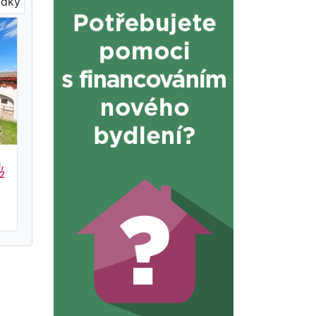
ídky
,
2