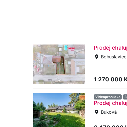
Prodej chalu
Bohuslavice
1 270 000 
Videoprohlídka
3
Prodej chalu
Buková