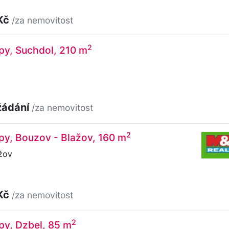
Kč
/za nemovitost
2
py, Suchdol, 210 m
žádání
/za nemovitost
2
py, Bouzov - Blažov, 160 m
žov
Kč
/za nemovitost
2
py, Dzbel, 85 m