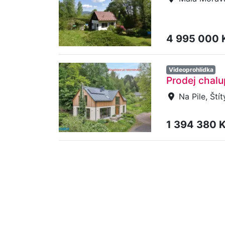
4 995 000 
Videoprohlídka
Prodej chalup
Na Pile, Štít
1 394 380 