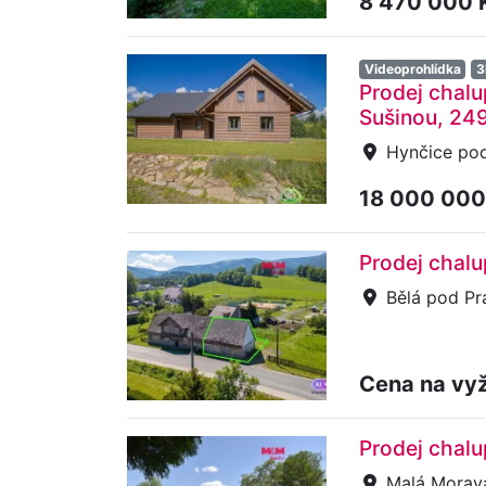
8 470 000 
Videoprohlídka
3
Prodej chalu
Sušinou, 24
Hynčice pod
18 000 000
Prodej chal
Bělá pod P
Cena na vy
Prodej chalu
Malá Morava