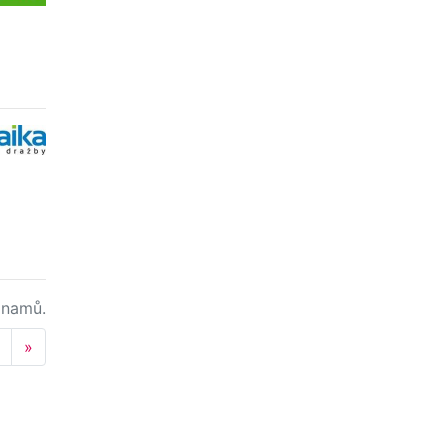
namů.
Next
»