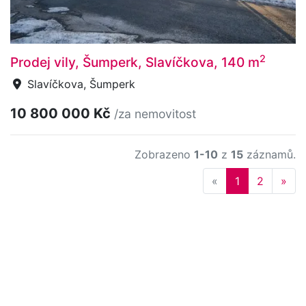
2
Prodej vily, Šumperk, Slavíčkova, 140 m
Slavíčkova, Šumperk
10 800 000 Kč
/za nemovitost
Zobrazeno
1-10
z
15
záznamů.
Previous
Nex
«
1
2
»