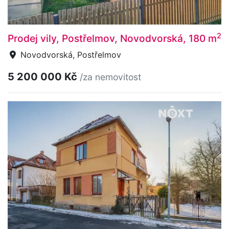
2
Prodej vily, Postřelmov, Novodvorská, 180 m
Novodvorská, Postřelmov
5 200 000 Kč
/za nemovitost