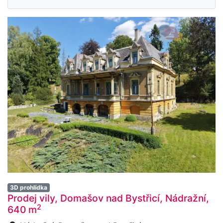
3D prohlídka
Prodej vily, Domašov nad Bystřicí, Nádražní,
2
640 m