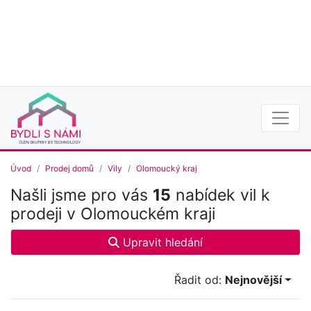
Úvod
Prodej domů
Vily
Olomoucký kraj
Našli jsme pro vás
15
nabídek vil k
prodeji v Olomouckém kraji
Upravit hledání
Řadit od:
Nejnovější