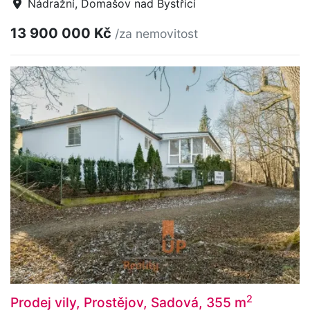
Nádražní, Domašov nad Bystřicí
13 900 000 Kč
/za nemovitost
2
Prodej vily, Prostějov, Sadová, 355 m