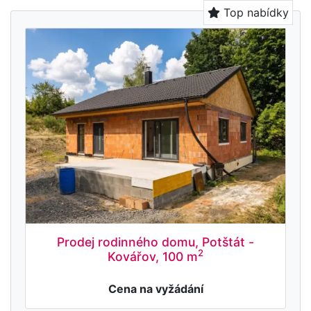
Top nabídky
Prodej rodinného domu, Potštát -
2
Kovářov, 100 m
Cena na vyžádání