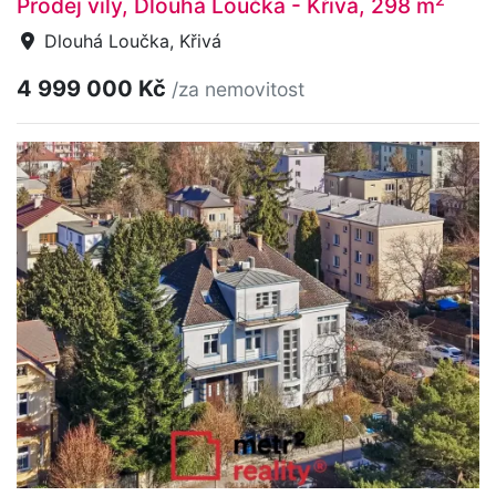
Prodej vily, Dlouhá Loučka - Křivá, 298 m
Dlouhá Loučka, Křivá
4 999 000 Kč
/za nemovitost