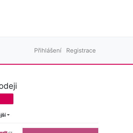
Přihlášení
Registrace
odeji
jší