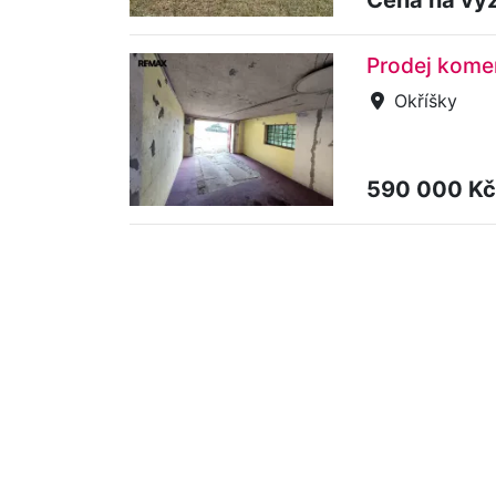
Prodej komer
Okříšky
590 000 K