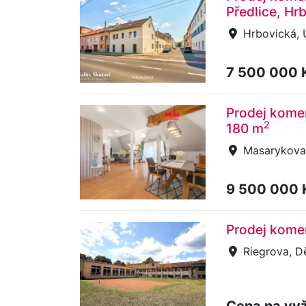
Předlice, Hr
Hrbovická, Ú
7 500 000 
Prodej komer
2
180 m
Masarykova,
9 500 000
Prodej komer
Riegrova, D
Cena na vy