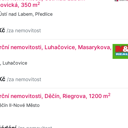
2
bovická, 350 m
stí nad Labem, Předlice
Kč
/za nemovitost
ční nemovitosti, Luhačovice, Masarykova,
 Luhačovice
 Kč
/za nemovitost
2
ční nemovitosti, Děčín, Riegrova, 1200 m
ěčín II-Nové Město
žádání