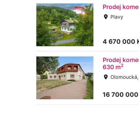
Prodej komer
Plavy
4 670 000 
Prodej komer
2
630 m
Olomoucká, 
16 700 000