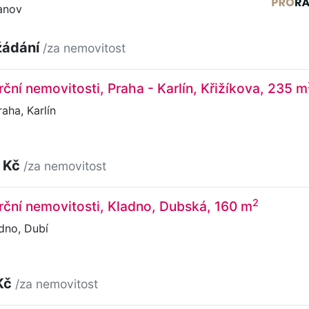
anov
žádání
/za nemovitost
ční nemovitosti, Praha - Karlín, Křižíkova, 235 m
aha, Karlín
 Kč
/za nemovitost
2
ční nemovitosti, Kladno, Dubská, 160 m
dno, Dubí
Kč
/za nemovitost