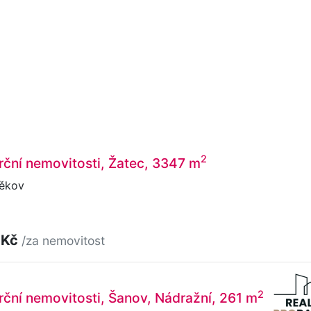
2
ční nemovitosti, Žatec, 3347 m
ěkov
 Kč
/za nemovitost
2
ční nemovitosti, Šanov, Nádražní, 261 m