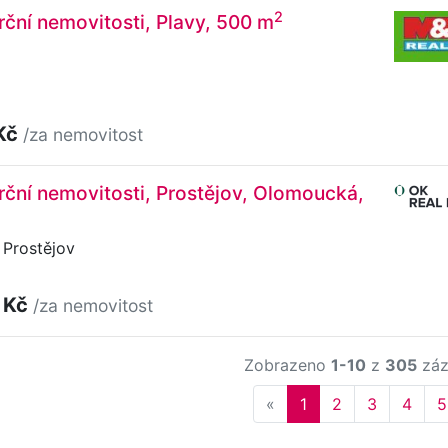
2
ční nemovitosti, Plavy, 500 m
Kč
/za nemovitost
ční nemovitosti, Prostějov, Olomoucká,
Prostějov
 Kč
/za nemovitost
Zobrazeno
1-10
z
305
záz
Previous
«
1
2
3
4
5