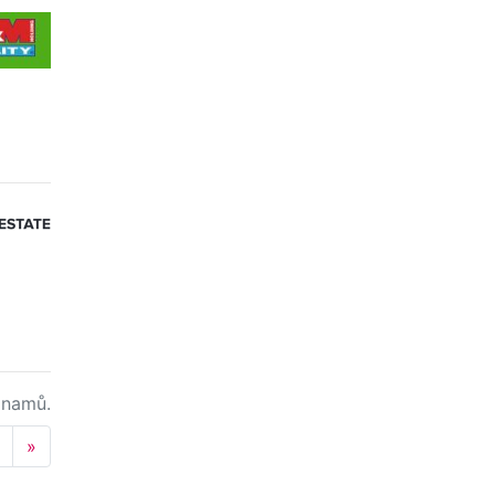
namů.
Next
»