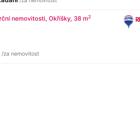
/za nemovitost
2
ční nemovitosti, Okříšky, 38 m
č
/za nemovitost