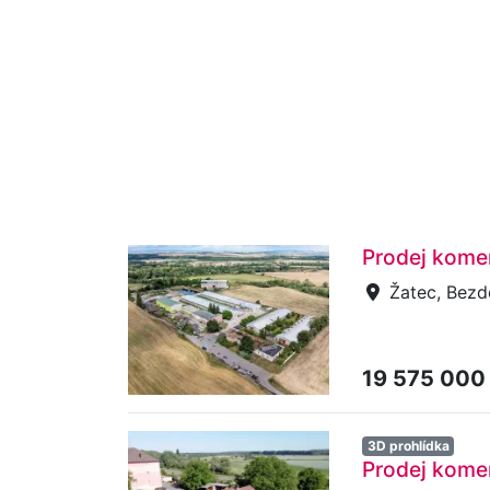
Prodej komer
Žatec, Bezd
19 575 000
3D prohlídka
Prodej komer