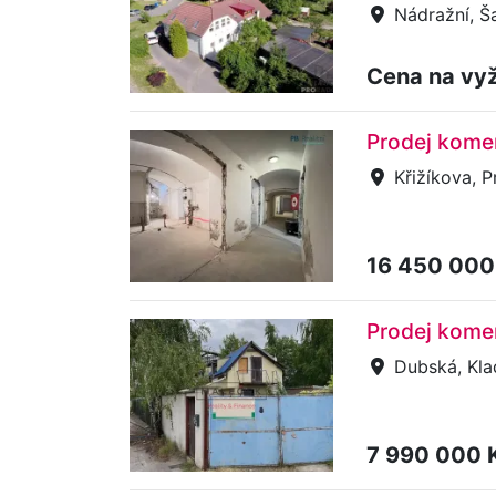
Nádražní, Š
Cena na vy
Prodej komer
Křižíkova, Pr
16 450 000
Prodej komer
Dubská, Kla
7 990 000 