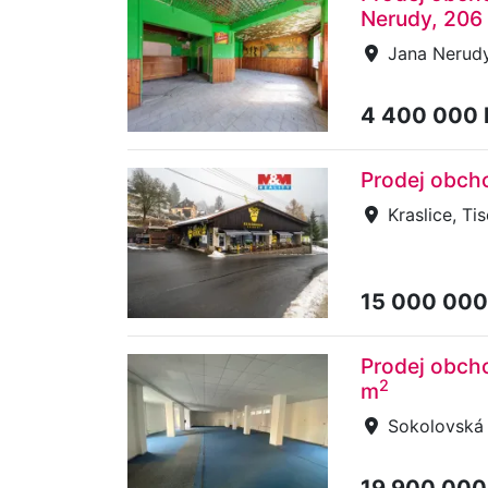
Nerudy, 206
Jana Nerudy
4 400 000
Prodej obcho
Kraslice, Ti
15 000 000
Prodej obch
2
m
Sokolovská
19 900 000