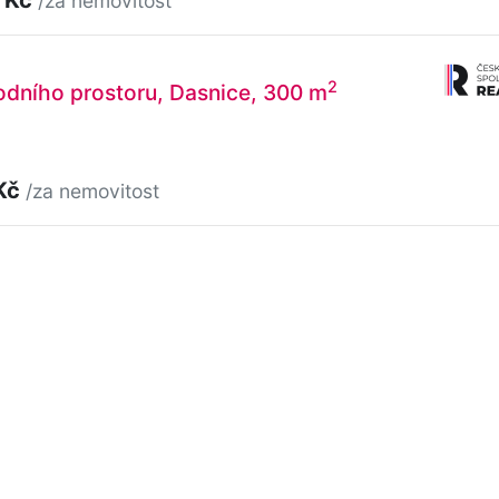
/za nemovitost
2
odního prostoru, Dasnice, 300 m
Kč
/za nemovitost