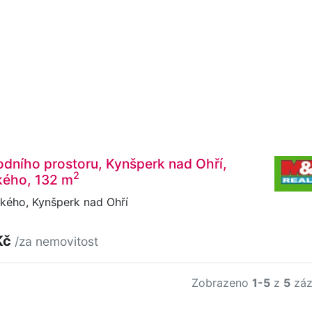
dního prostoru, Kynšperk nad Ohří,
2
ého, 132 m
ého, Kynšperk nad Ohří
Kč
/za nemovitost
Zobrazeno
1-5
z
5
záz