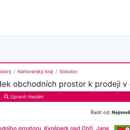
story
Karlovarský kraj
Sokolov
ek obchodních prostor k prodeji v
Upravit hledání
Řadit od:
Nejnově
dního prostoru, Kynšperk nad Ohří, Jana