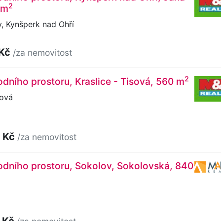
2
 m
, Kynšperk nad Ohří
 Kč
/za nemovitost
2
dního prostoru, Kraslice - Tisová, 560 m
sová
 Kč
/za nemovitost
odního prostoru, Sokolov, Sokolovská, 840
 Kč