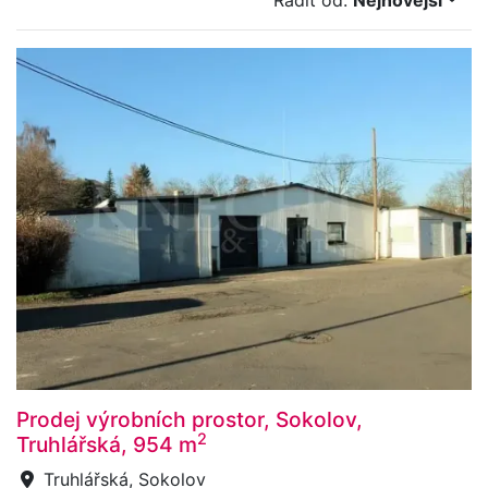
Řadit od:
Nejnovější
Prodej výrobních prostor, Sokolov,
2
Truhlářská, 954 m
Truhlářská, Sokolov