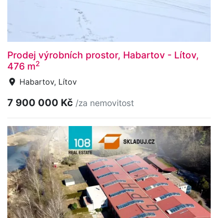
Prodej výrobních prostor, Habartov - Lítov,
2
476 m
Habartov, Lítov
7 900 000 Kč
/za nemovitost