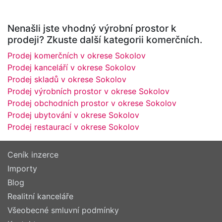
Nenašli jste vhodný výrobní prostor k
prodeji? Zkuste další kategorii komerčních.
Prodej komerčních v okrese Sokolov
Prodej kanceláří v okrese Sokolov
Prodej skladů v okrese Sokolov
Prodej výrobních prostor v okrese Sokolov
Prodej obchodních prostor v okrese Sokolov
Prodej ubytování v okrese Sokolov
Prodej restaurací v okrese Sokolov
Ceník inzerce
Importy
Blog
Realitní kanceláře
Všeobecné smluvní podmínky