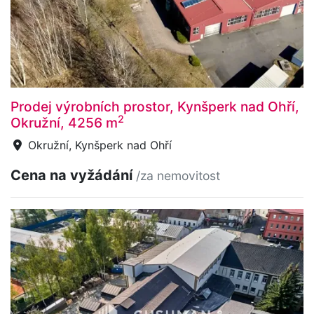
Prodej výrobních prostor, Kynšperk nad Ohří,
2
Okružní, 4256 m
Okružní, Kynšperk nad Ohří
Cena na vyžádání
/za nemovitost