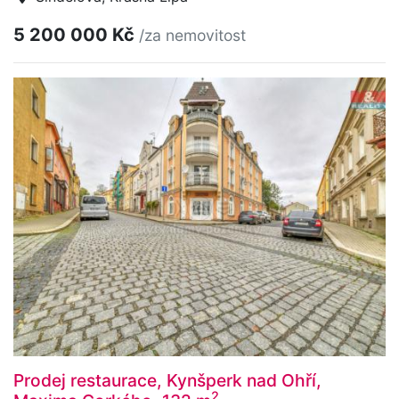
5 200 000 Kč
/za nemovitost
Prodej restaurace, Kynšperk nad Ohří,
2