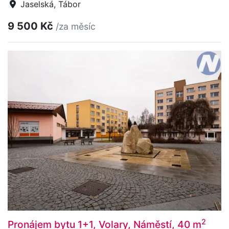
Jaselská, Tábor
9 500 Kč
/za měsíc
2
Pronájem bytu 1+1, Volary, Náměstí, 40 m