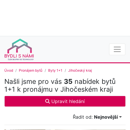
Úvod
Pronájem bytů
Byty 1+1
Jihočeský kraj
Našli jsme pro vás
35
nabídek bytů
1+1 k pronájmu v Jihočeském kraji
Upravit hledání
Řadit od:
Nejnovější