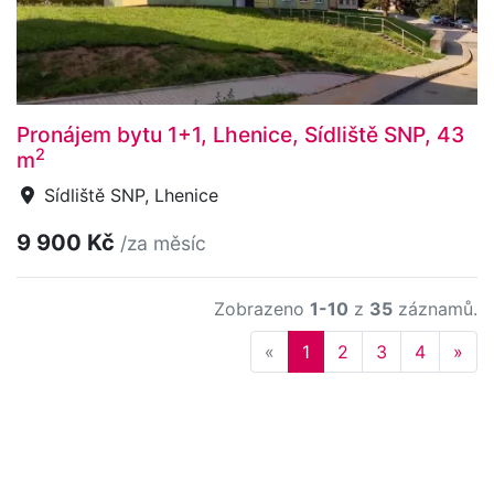
Pronájem bytu 1+1, Lhenice, Sídliště SNP, 43
2
m
Sídliště SNP, Lhenice
9 900 Kč
/za měsíc
Zobrazeno
1-10
z
35
záznamů.
Previous
Nex
«
1
2
3
4
»