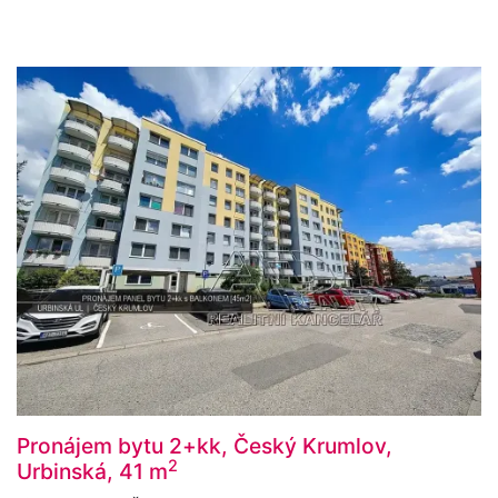
Pronájem bytu 2+kk, Český Krumlov,
2
Urbinská, 41 m