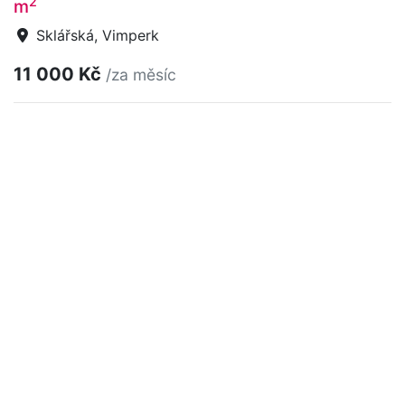
2
m
Sklářská, Vimperk
11 000 Kč
/za měsíc