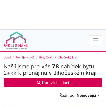
Úvod
Pronájem bytů
Byty 2+kk
Jihočeský kraj
Našli jsme pro vás
78
nabídek bytů
2+kk k pronájmu v Jihočeském kraji
Upravit hledání
Řadit od:
Nejnovější