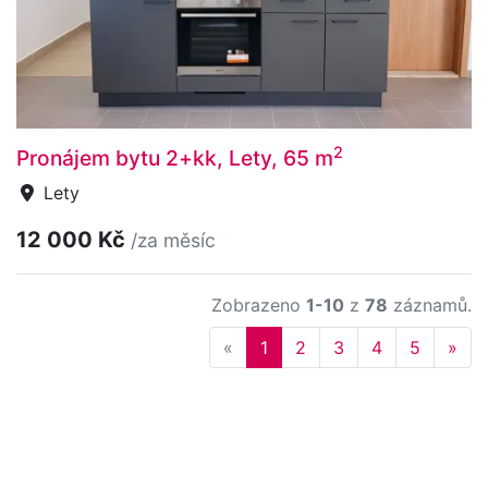
2
Pronájem bytu 2+kk, Lety, 65 m
Lety
12 000 Kč
/za měsíc
Zobrazeno
1-10
z
78
záznamů.
Previous
Nex
«
1
2
3
4
5
»