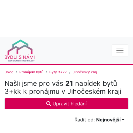
Úvod
Pronájem bytů
Byty 3+kk
Jihočeský kraj
Našli jsme pro vás
21
nabídek bytů
3+kk k pronájmu v Jihočeském kraji
Upravit hledání
Řadit od:
Nejnovější