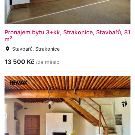
Pronájem bytu 3+kk, Strakonice, Stavbařů, 81
2
m
Stavbařů, Strakonice
13 500 Kč
/za měsíc