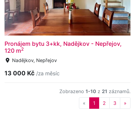
Pronájem bytu 3+kk, Nadějkov - Nepřejov,
2
120 m
Nadějkov, Nepřejov
13 000 Kč
/za měsíc
Zobrazeno
1-10
z
21
záznamů.
Previous
Nex
«
1
2
3
»