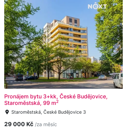
Pronájem bytu 3+kk, České Budějovice,
2
Staroměstská, 99 m
Staroměstská, České Budějovice 3
29 000 Kč
/za měsíc