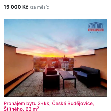
15 000 Kč
/za měsíc
Pronájem bytu 3+kk, České Budějovice,
2
Štítného, 63 m