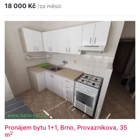
18 000 Kč
/za měsíc
Pronájem bytu 1+1, Brno, Provazníkova, 35
2
m