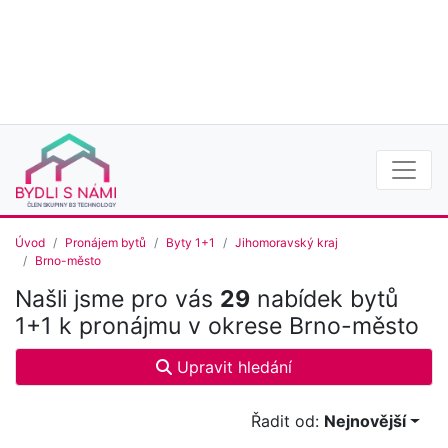
Úvod
Pronájem bytů
Byty 1+1
Jihomoravský kraj
Brno-město
Našli jsme pro vás
29
nabídek bytů
1+1 k pronájmu v okrese Brno-město
Upravit hledání
Řadit od:
Nejnovější