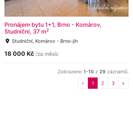
Pronájem bytu 1+1, Brno - Komárov,
2
Studniční, 37 m
Studniční, Komárov - Brno-jih
18 000 Kč
/za měsíc
Zobrazeno
1-10
z
29
záznamů.
Previous
Nex
«
1
2
3
»