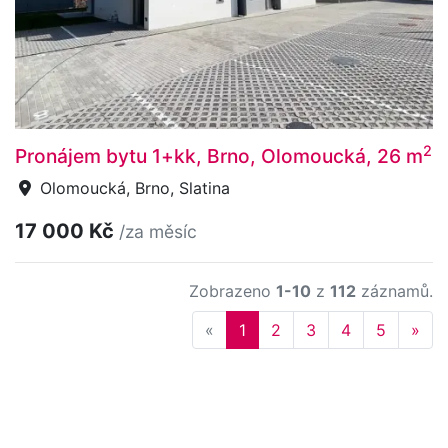
2
Pronájem bytu 1+kk, Brno, Olomoucká, 26 m
Olomoucká, Brno, Slatina
17 000 Kč
/za měsíc
Zobrazeno
1-10
z
112
záznamů.
Previous
Nex
«
1
2
3
4
5
»