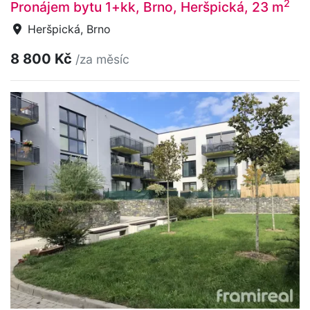
2
Pronájem bytu 1+kk, Brno, Heršpická, 23 m
Heršpická, Brno
8 800 Kč
/za měsíc