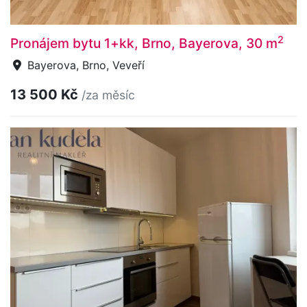
2
Pronájem bytu 1+kk, Brno, Bayerova, 30 m
Bayerova, Brno, Veveří
13 500 Kč
/za měsíc