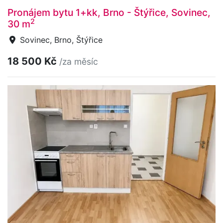
Pronájem bytu 1+kk, Brno - Štýřice, Sovinec,
2
30 m
Sovinec, Brno, Štýřice
18 500 Kč
/za měsíc