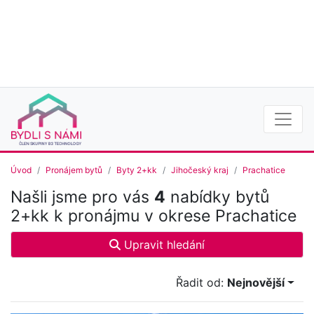
Úvod
Pronájem bytů
Byty 2+kk
Jihočeský kraj
Prachatice
Našli jsme pro vás
4
nabídky bytů
2+kk k pronájmu v okrese Prachatice
Upravit hledání
Řadit od:
Nejnovější