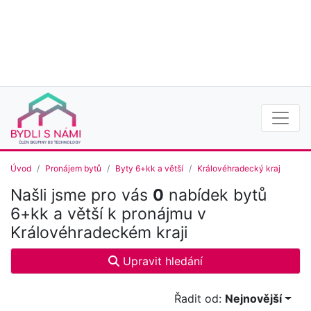
Úvod
Pronájem bytů
Byty 6+kk a větší
Královéhradecký kraj
Našli jsme pro vás
0
nabídek bytů
6+kk a větší k pronájmu v
Královéhradeckém kraji
Upravit hledání
Řadit od:
Nejnovější