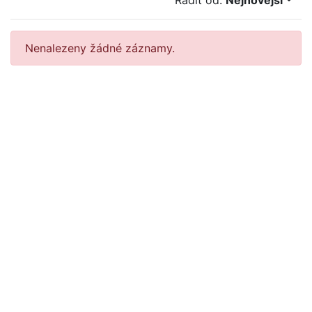
Řadit od:
Nejnovější
Nenalezeny žádné záznamy.