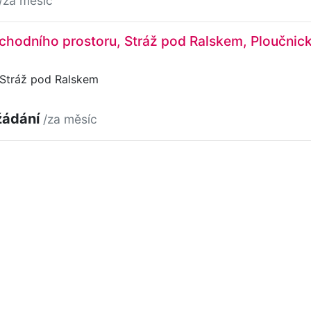
/za měsíc
hodního prostoru, Stráž pod Ralskem, Ploučnick
 Stráž pod Ralskem
žádání
/za měsíc