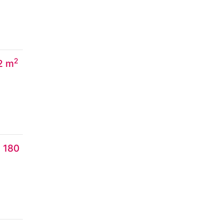
2
2 m
, 180