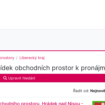
prostory
Liberecký kraj
dek obchodních prostor k pronájmu
Upravit hledání
Řadit od:
Nejnově
chodního prostoru, Hrádek nad Nisou -