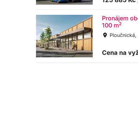
Pronájem obc
2
100 m
Ploučnická,
Cena na vy