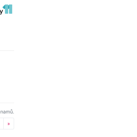
namů.
Next
»