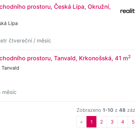
hodního prostoru, Česká Lípa, Okružní,
ská Lípa
etr čtvereční / měsíc
2
chodního prostoru, Tanvald, Krkonošská, 41 m
 Tanvald
a měsíc
Zobrazeno
1-10
z
48
záz
Previous
«
1
2
3
4
5