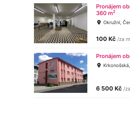
Pronájem obc
2
360 m
Okružní, Če
100 Kč
/za m
Pronájem ob
Krkonošská,
6 500 Kč
/z