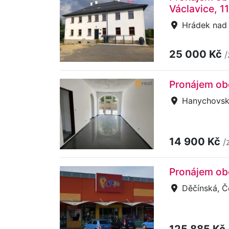
Václavice, 1
Hrádek nad 
25 000 Kč
/
Pronájem ob
Hanychovská,
14 900 Kč
/
Pronájem ob
Děčínská, Č
125 885 Kč