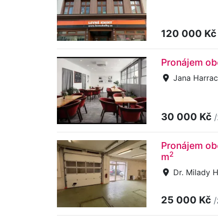
120 000 K
Pronájem obc
Jana Harrac
30 000 Kč
Pronájem obc
2
m
Dr. Milady H
25 000 Kč
/