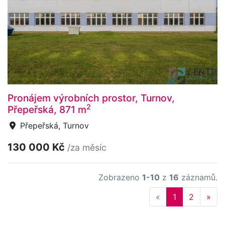
Pronájem výrobních prostor, Turnov,
2
Přepeřská, 871 m
Přepeřská, Turnov
130 000 Kč
/za měsíc
Zobrazeno
1-10
z
16
záznamů.
Previous
Nex
«
1
2
»