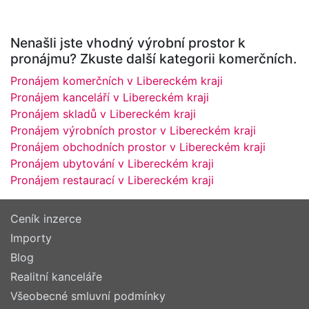
Nenašli jste vhodný výrobní prostor k
pronájmu? Zkuste další kategorii komerčních.
Pronájem komerčních v Libereckém kraji
Pronájem kanceláří v Libereckém kraji
Pronájem skladů v Libereckém kraji
Pronájem výrobních prostor v Libereckém kraji
Pronájem obchodních prostor v Libereckém kraji
Pronájem ubytování v Libereckém kraji
Pronájem restaurací v Libereckém kraji
Ceník inzerce
Importy
Blog
Realitní kanceláře
Všeobecné smluvní podmínky