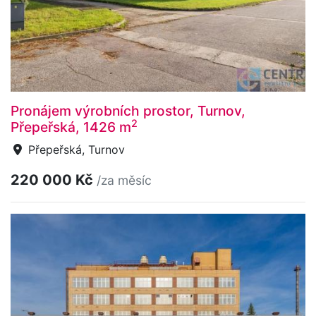
Pronájem výrobních prostor, Turnov,
2
Přepeřská, 1426 m
Přepeřská, Turnov
220 000 Kč
/za měsíc