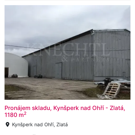
Pronájem skladu, Kynšperk nad Ohří - Zlatá,
2
1180 m
Kynšperk nad Ohří, Zlatá