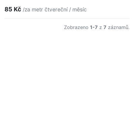
85 Kč
/za metr čtvereční / měsíc
Zobrazeno
1-7
z
7
záznamů.