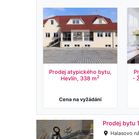
Prodej atypického bytu,
P
2
Hevlín, 338 m
- 
Cena na vyžádání
Prodej bytu 
Halasovo ná