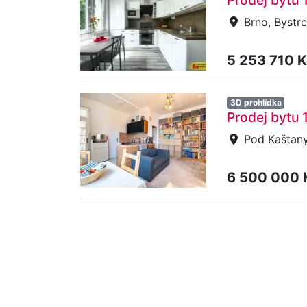
Prodej bytu 
Brno, Bystrc
5 253 710 
3D prohlídka
Prodej bytu 
Pod Kaštany
6 500 000