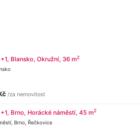
2
1+1, Blansko, Okružní, 36 m
ansko
 Kč
/za nemovitost
2
1+1, Brno, Horácké náměstí, 45 m
ěstí, Brno, Řečkovice