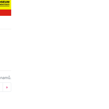
namů.
Next
»