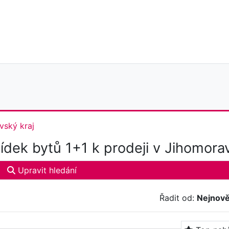
vský kraj
dek bytů 1+1 k prodeji v Jihomora
Upravit hledání
Řadit od:
Nejnově