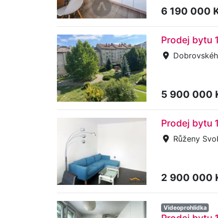
6 190 000 
Prodej bytu 
Dobrovského
5 900 000
Prodej bytu
Růženy Svo
2 900 000
Videoprohlídka