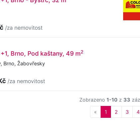
1+1, Brno - Bystrc, 32 m
Kč
/za nemovitost
2
1+1, Brno, Pod kaštany, 49 m
, Brno, Žabovřesky
 Kč
/za nemovitost
Zobrazeno
1-10
z
33
záz
Previous
«
1
2
3
4