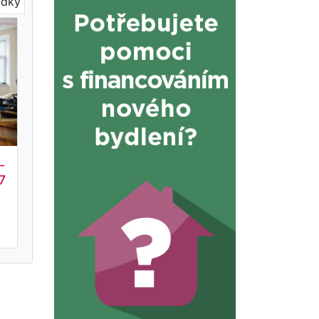
ídky
-
7