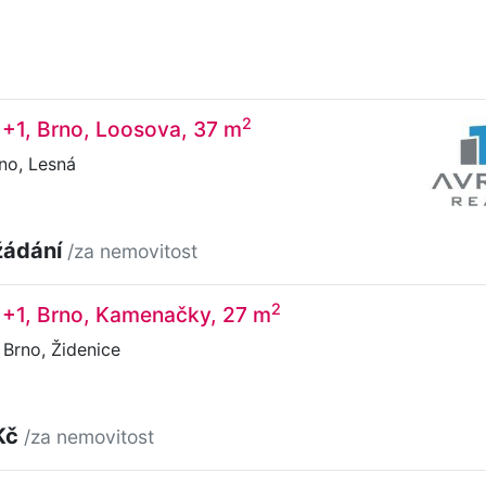
2
1+1, Brno, Loosova, 37 m
no, Lesná
žádání
/za nemovitost
2
1+1, Brno, Kamenačky, 27 m
Brno, Židenice
Kč
/za nemovitost