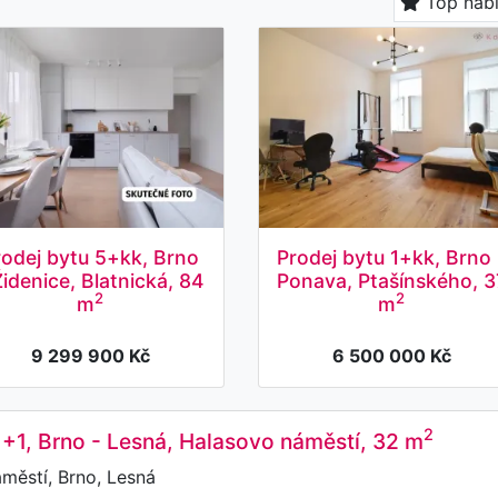
Top nab
rodej bytu 5+kk, Brno
Prodej bytu 1+kk, Brno 
Židenice, Blatnická, 84
Ponava, Ptašínského, 3
2
2
m
m
9 299 900 Kč
6 500 000 Kč
2
1+1, Brno - Lesná, Halasovo náměstí, 32 m
městí, Brno, Lesná