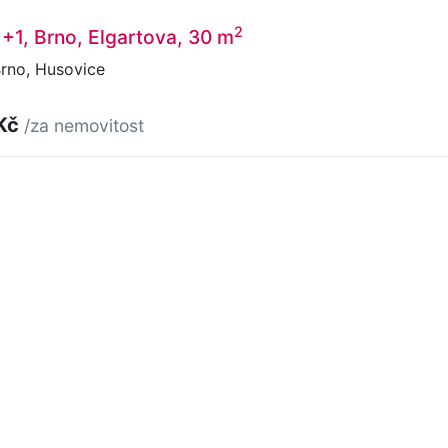
2
1+1, Brno, Elgartova, 30 m
rno, Husovice
 Kč
/za nemovitost