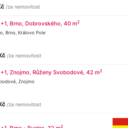
Kč
/za nemovitost
2
1+1, Brno, Dobrovského, 40 m
, Brno, Královo Pole
 Kč
/za nemovitost
2
 1+1, Znojmo, Růženy Svobodové, 42 m
bodové, Znojmo
 Kč
/za nemovitost
2