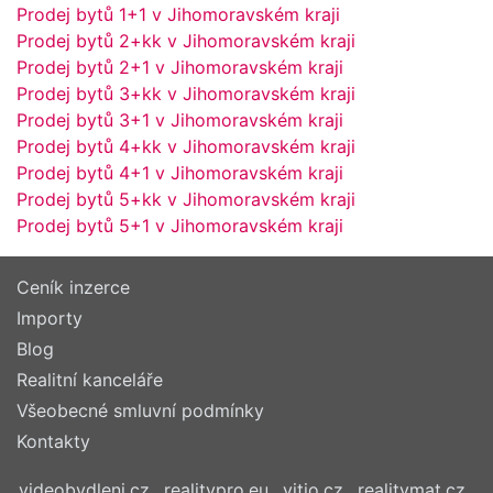
Prodej bytů 1+1 v Jihomoravském kraji
Prodej bytů 2+kk v Jihomoravském kraji
Prodej bytů 2+1 v Jihomoravském kraji
Prodej bytů 3+kk v Jihomoravském kraji
Prodej bytů 3+1 v Jihomoravském kraji
Prodej bytů 4+kk v Jihomoravském kraji
Prodej bytů 4+1 v Jihomoravském kraji
Prodej bytů 5+kk v Jihomoravském kraji
Prodej bytů 5+1 v Jihomoravském kraji
Ceník inzerce
Importy
Blog
Realitní kanceláře
Všeobecné smluvní podmínky
Kontakty
videobydleni.cz
realitypro.eu
vitio.cz
realitymat.cz