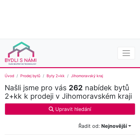
Úvod
Prodej bytů
Byty 2+kk
Jihomoravský kraj
Našli jsme pro vás
262
nabídek bytů
2+kk k prodeji v Jihomoravském kraji
Upravit hledání
Řadit od:
Nejnovější