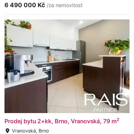
6 490 000 Kč
/za nemovitost
2
Prodej bytu 2+kk, Brno, Vranovská, 79 m
Vranovská, Brno