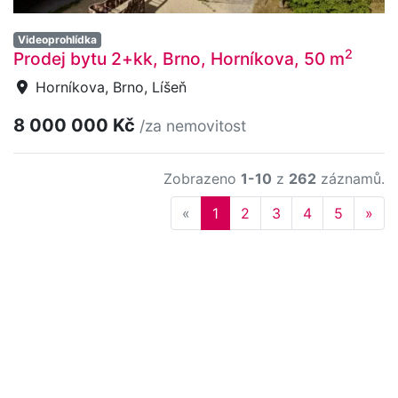
Videoprohlídka
2
Prodej bytu 2+kk, Brno, Horníkova, 50 m
Horníkova, Brno, Líšeň
8 000 000 Kč
/za nemovitost
Zobrazeno
1-10
z
262
záznamů.
Previous
Nex
«
1
2
3
4
5
»