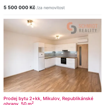
5 500 000 Kč
/za nemovitost
Prodej bytu 2+kk, Mikulov, Republikánské
2
obrany, 50 m