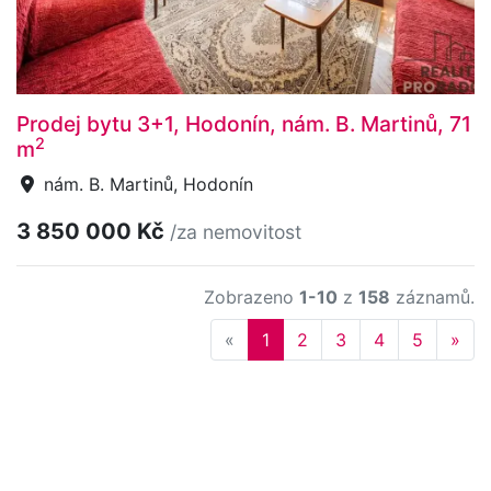
Prodej bytu 3+1, Hodonín, nám. B. Martinů, 71
2
m
nám. B. Martinů, Hodonín
3 850 000 Kč
/za nemovitost
Zobrazeno
1-10
z
158
záznamů.
Previous
Nex
«
1
2
3
4
5
»