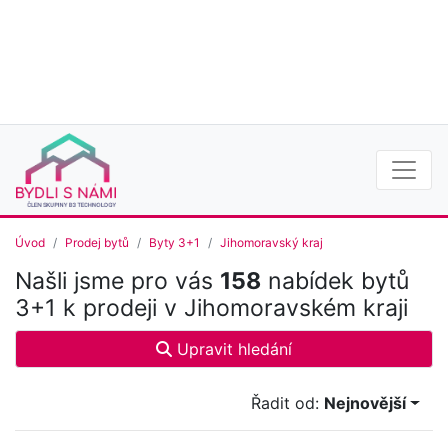
Úvod
Prodej bytů
Byty 3+1
Jihomoravský kraj
Našli jsme pro vás
158
nabídek bytů
3+1 k prodeji v Jihomoravském kraji
Upravit hledání
Řadit od:
Nejnovější