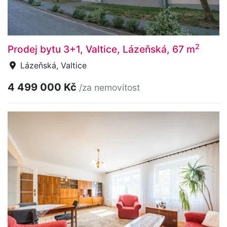
2
Prodej bytu 3+1, Valtice, Lázeňská, 67 m
Lázeňská, Valtice
4 499 000 Kč
/za nemovitost