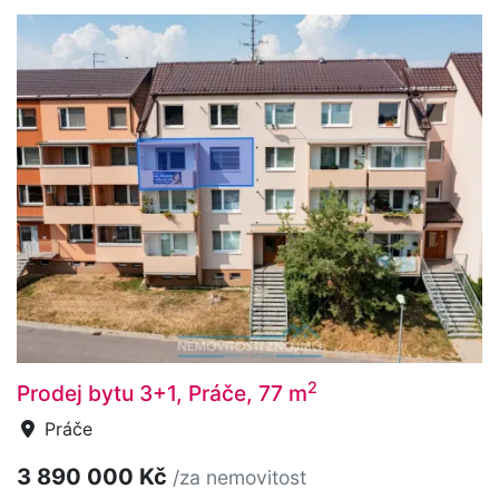
2
Prodej bytu 3+1, Práče, 77 m
Práče
3 890 000 Kč
/za nemovitost