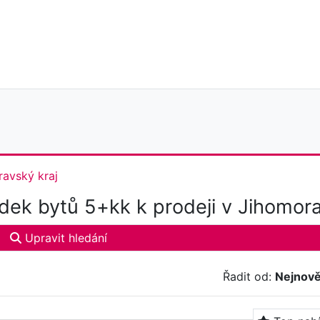
avský kraj
dek bytů 5+kk k prodeji v Jihomora
Upravit hledání
Řadit od:
Nejnově