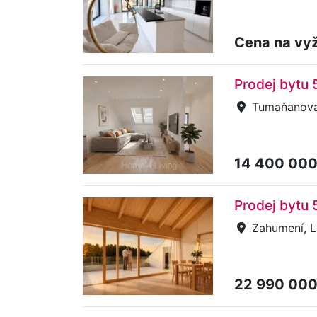
Cena na vy
Prodej bytu
Tumaňanova,
14 400 00
Prodej bytu 
Zahumení, L
22 990 00