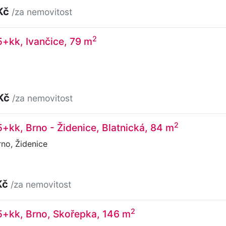
Kč
/za nemovitost
2
5+kk, Ivančice, 79 m
 Kč
/za nemovitost
2
5+kk, Brno - Židenice, Blatnická, 84 m
rno, Židenice
Kč
/za nemovitost
2
5+kk, Brno, Skořepka, 146 m