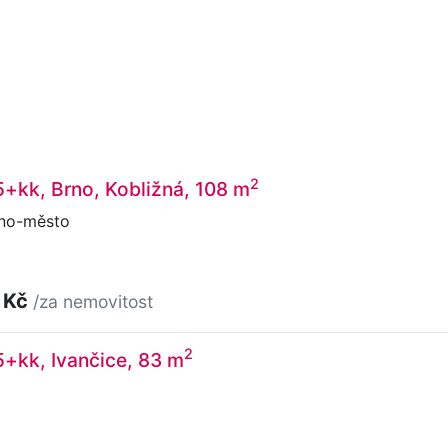
2
5+kk, Brno, Kobližná, 108 m
rno-město
 Kč
/za nemovitost
2
5+kk, Ivančice, 83 m