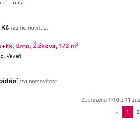
no, Trnitá
 Kč
/za nemovitost
2
5+kk, Brno, Žižkova, 173 m
o, Veveří
žádání
/za nemovitost
Zobrazeno
1-10
z
11
záz
Previous
«
1
2