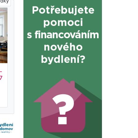
ídky
-
7