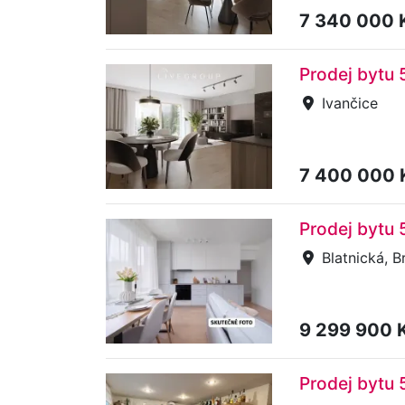
7 340 000 
Prodej bytu 
Ivančice
7 400 000
Prodej bytu 
Blatnická, B
9 299 900 
Prodej bytu 