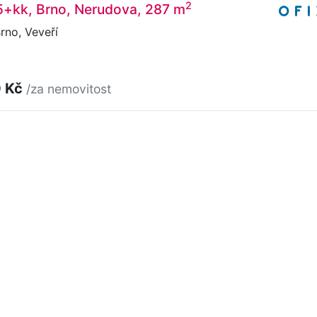
2
5+kk, Brno, Nerudova, 287 m
rno, Veveří
0 Kč
/za nemovitost