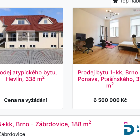
Top nab
odej atypického bytu,
Prodej bytu 1+kk, Brno 
2
Hevlín, 338 m
Ponava, Ptašínského, 3
2
m
Cena na vyžádání
6 500 000 Kč
2
5+kk, Brno - Zábrdovice, 188 m
Zábrdovice