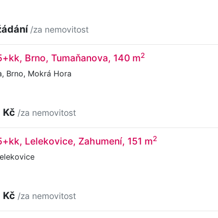
žádání
/za nemovitost
2
 5+kk, Brno, Tumaňanova, 140 m
 Brno, Mokrá Hora
0 Kč
/za nemovitost
2
5+kk, Lelekovice, Zahumení, 151 m
elekovice
0 Kč
/za nemovitost