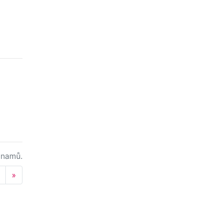
namů.
Next
»