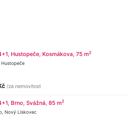
2
 4+1, Hustopeče, Kosmákova, 75 m
 Hustopeče
Kč
/za nemovitost
2
4+1, Brno, Svážná, 85 m
o, Nový Lískovec