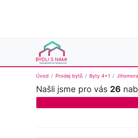
Úvod
Prodej bytů
Byty 4+1
Jihomora
Našli jsme pro vás
26
nabí