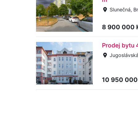
Slunečná, B
8 900 000
Prodej bytu 
Jugoslávská,
10 950 000