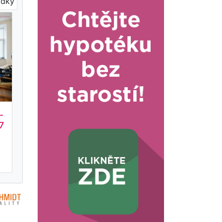
ídky
-
7