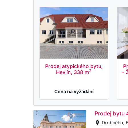
Prodej atypického bytu,
P
2
Hevlín, 338 m
- 
Cena na vyžádání
Prodej bytu 
Drobného, B