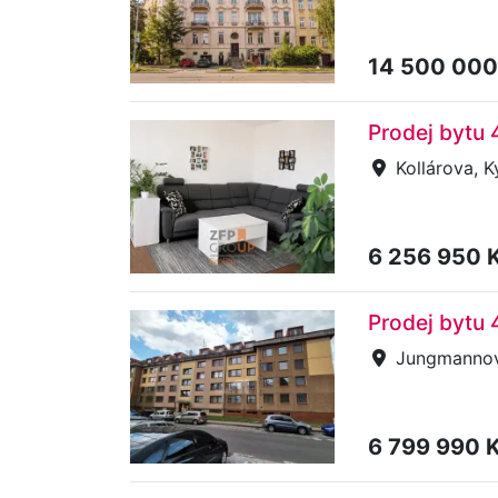
14 500 000
Prodej bytu 
Kollárova, K
6 256 950 
Prodej bytu 
Jungmannov
6 799 990 