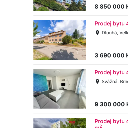
8 850 000 
Prodej bytu 
Dlouhá, Vel
3 690 000 
Prodej bytu 
Svážná, Brn
9 300 000
Prodej bytu 
2
m