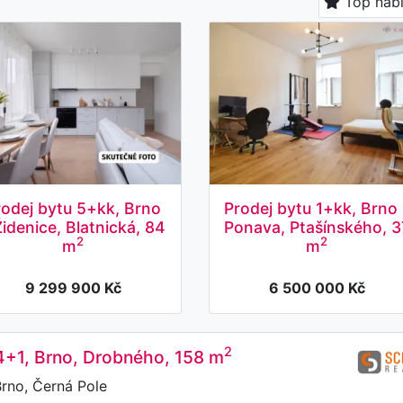
Top nab
rodej bytu 5+kk, Brno
Prodej bytu 1+kk, Brno 
Židenice, Blatnická, 84
Ponava, Ptašínského, 3
2
2
m
m
9 299 900 Kč
6 500 000 Kč
2
4+1, Brno, Drobného, 158 m
rno, Černá Pole