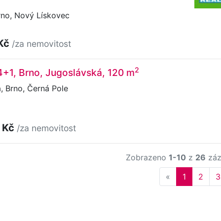
rno, Nový Lískovec
 Kč
/za nemovitost
2
4+1, Brno, Jugoslávská, 120 m
 Brno, Černá Pole
 Kč
/za nemovitost
Zobrazeno
1-10
z
26
záz
Previous
«
1
2
3