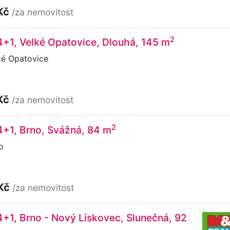
Kč
/za nemovitost
2
4+1, Velké Opatovice, Dlouhá, 145 m
ké Opatovice
Kč
/za nemovitost
2
4+1, Brno, Svážná, 84 m
o
 Kč
/za nemovitost
4+1, Brno - Nový Lískovec, Slunečná, 92