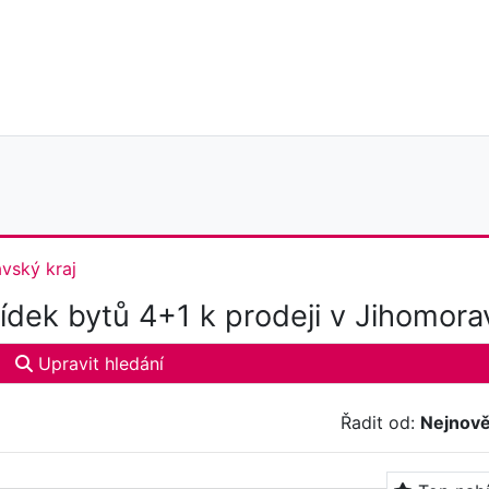
vský kraj
dek bytů 4+1 k prodeji v Jihomora
Upravit hledání
Řadit od:
Nejnově