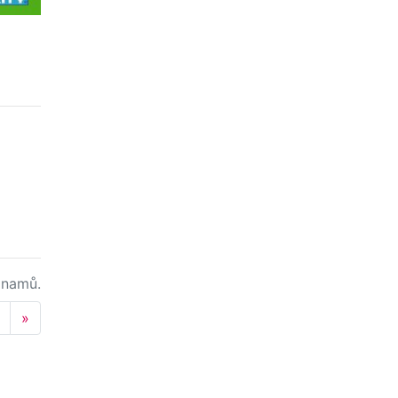
namů.
Next
»