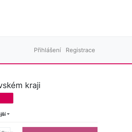
Přihlášení
Registrace
vském kraji
jší