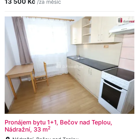
13 500 Kč
/za měsíc
Pronájem bytu 1+1, Bečov nad Teplou,
2
Nádražní, 33 m