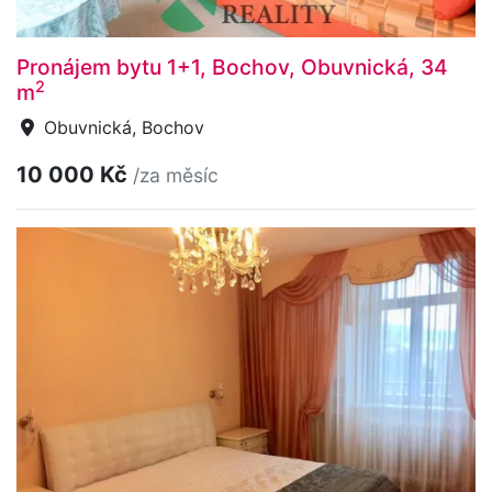
Pronájem bytu 1+1, Bochov, Obuvnická, 34
2
m
Obuvnická, Bochov
10 000 Kč
/za měsíc