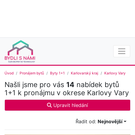
Úvod
Pronájem bytů
Byty 1+1
Karlovarský kraj
Karlovy Vary
Našli jsme pro vás
14
nabídek bytů
1+1 k pronájmu v okrese Karlovy Vary
Upravit hledání
Řadit od:
Nejnovější