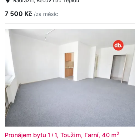
Nádražní, Bečov nad Teplou
7 500 Kč
/za měsíc
2
Pronájem bytu 1+1, Toužim, Farní, 40 m