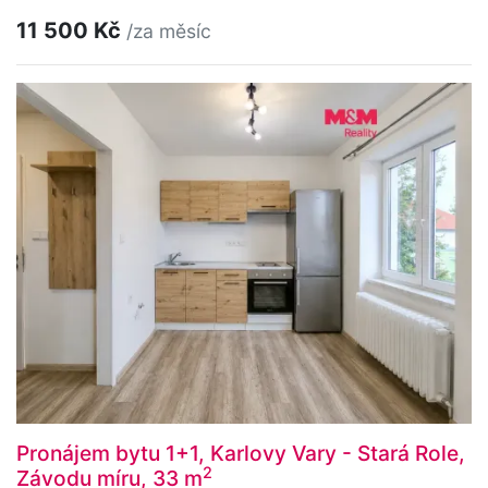
11 500 Kč
/za měsíc
Pronájem bytu 1+1, Karlovy Vary - Stará Role,
2
Závodu míru, 33 m