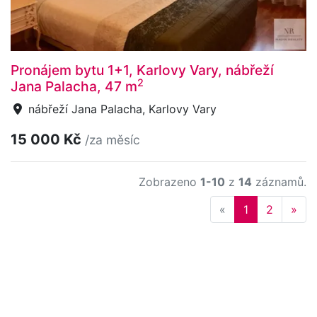
Pronájem bytu 1+1, Karlovy Vary, nábřeží
2
Jana Palacha, 47 m
nábřeží Jana Palacha, Karlovy Vary
15 000 Kč
/za měsíc
Zobrazeno
1-10
z
14
záznamů.
Previous
Nex
«
1
2
»