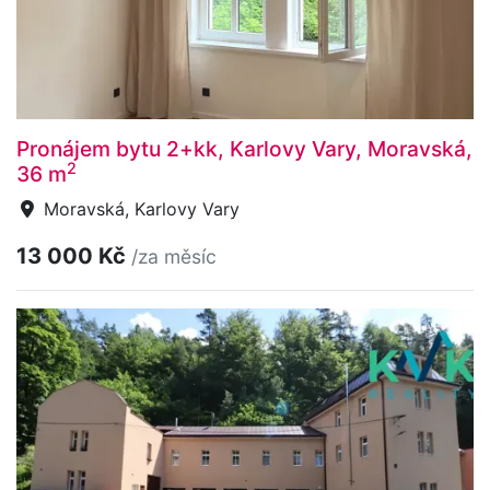
Pronájem bytu 2+kk, Karlovy Vary, Moravská,
2
36 m
Moravská, Karlovy Vary
13 000 Kč
/za měsíc