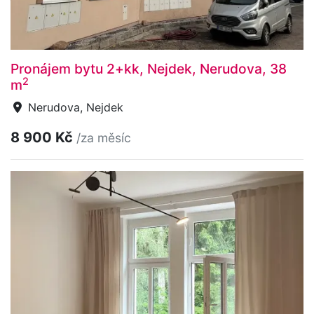
Pronájem bytu 2+kk, Nejdek, Nerudova, 38
2
m
Nerudova, Nejdek
8 900 Kč
/za měsíc