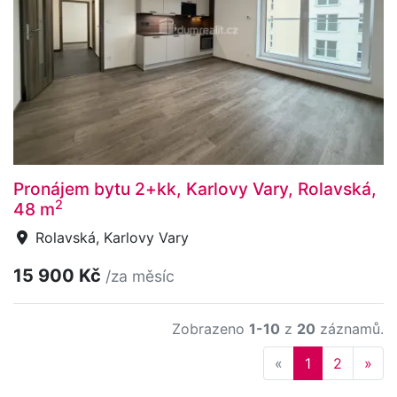
Pronájem bytu 2+kk, Karlovy Vary, Rolavská,
2
48 m
Rolavská, Karlovy Vary
15 900 Kč
/za měsíc
Zobrazeno
1-10
z
20
záznamů.
Previous
Nex
«
1
2
»