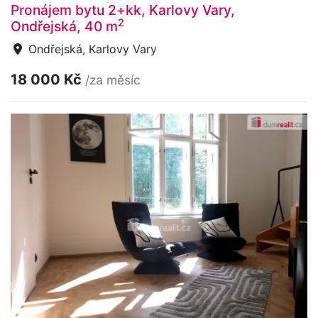
Pronájem bytu 2+kk, Karlovy Vary,
2
Ondřejská, 40 m
Ondřejská, Karlovy Vary
18 000 Kč
/za měsíc