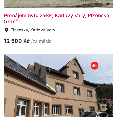
Pronájem bytu 2+kk, Karlovy Vary, Plzeňská,
2
57 m
Plzeňská, Karlovy Vary
12 500 Kč
/za měsíc