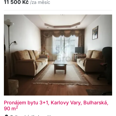
11 500 Kč
/za měsíc
Pronájem bytu 3+1, Karlovy Vary, Bulharská,
2
90 m