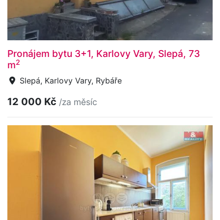
Pronájem bytu 3+1, Karlovy Vary, Slepá, 73
2
m
Slepá, Karlovy Vary, Rybáře
12 000 Kč
/za měsíc