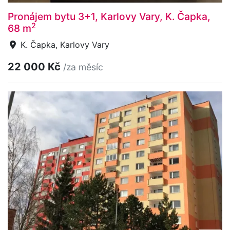
Pronájem bytu 3+1, Karlovy Vary, K. Čapka,
2
68 m
K. Čapka, Karlovy Vary
22 000 Kč
/za měsíc