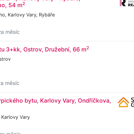
2
ho, 54 m
o, Karlovy Vary, Rybáře
za měsíc
2
u 3+kk, Ostrov, Družební, 66 m
strov
za měsíc
pického bytu, Karlovy Vary, Ondříčkova,
 Karlovy Vary