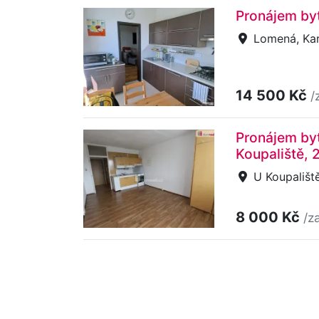
Pronájem byt
Lomená, Kar
14 500 Kč
/
Pronájem byt
Koupaliště, 
U Koupaliště
8 000 Kč
/z