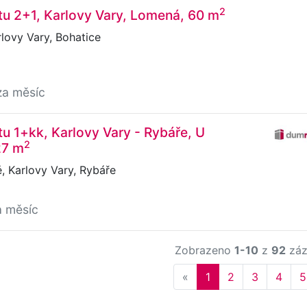
2
u 2+1, Karlovy Vary, Lomená, 60 m
lovy Vary, Bohatice
za měsíc
u 1+kk, Karlovy Vary - Rybáře, U
2
27 m
, Karlovy Vary, Rybáře
a měsíc
Zobrazeno
1-10
z
92
záz
Previous
«
1
2
3
4
5