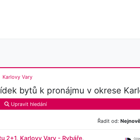
Karlovy Vary
dek bytů k pronájmu v okrese Karl
Upravit hledání
Řadit od:
Nejnově
u 2+1, Karlovy Vary - Rybáře,