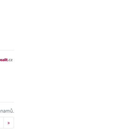
namů.
Next
»