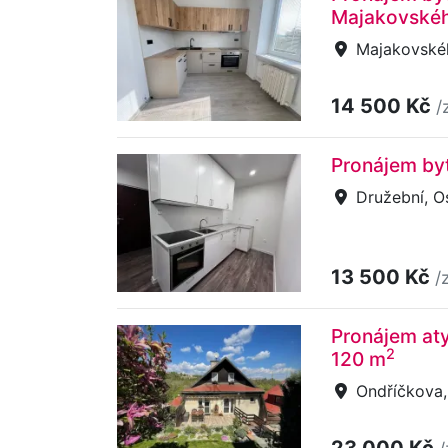
Majakovské
Majakovskéh
14 500 Kč
/
Pronájem byt
Družební, O
13 500 Kč
/
Pronájem aty
2
120 m
Ondříčkova,
23 000 Kč