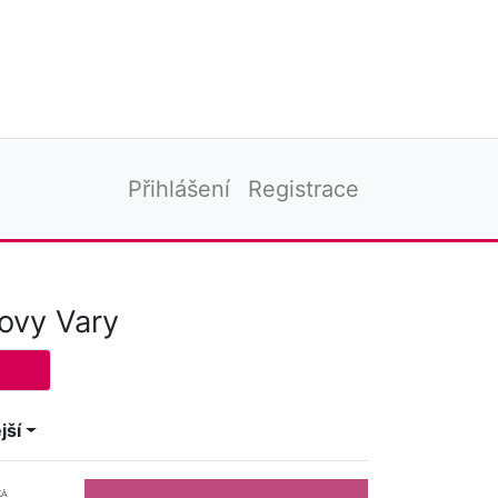
Přihlášení
Registrace
ovy Vary
jší