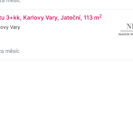
za měsíc
2
u 3+kk, Karlovy Vary, Jateční, 113 m
lovy Vary
za měsíc