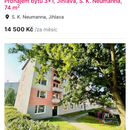
Pronájem bytu 3+1, Jihlava, S. K. Neumanna,
2
74 m
S. K. Neumanna, Jihlava
14 500 Kč
/za měsíc