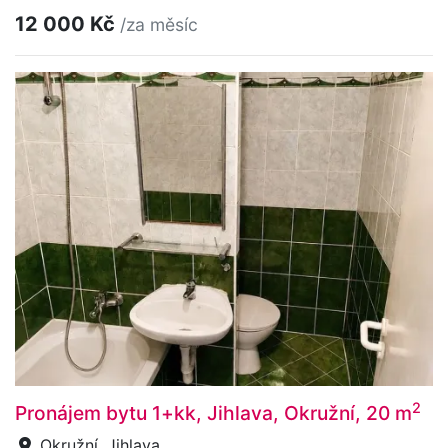
12 000 Kč
/za měsíc
2
Pronájem bytu 1+kk, Jihlava, Okružní, 20 m
Okružní, Jihlava