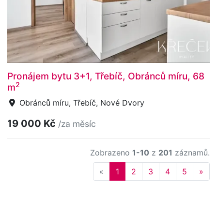
Pronájem bytu 3+1, Třebíč, Obránců míru, 68
2
m
Obránců míru, Třebíč, Nové Dvory
19 000 Kč
/za měsíc
Zobrazeno
1-10
z
201
záznamů.
Previous
Nex
«
1
2
3
4
5
»