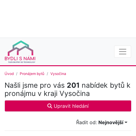
Úvod
Pronájem bytů
Vysočina
Našli jsme pro vás
201
nabídek bytů k
pronájmu v kraji Vysočina
Upravit hledání
Řadit od:
Nejnovější