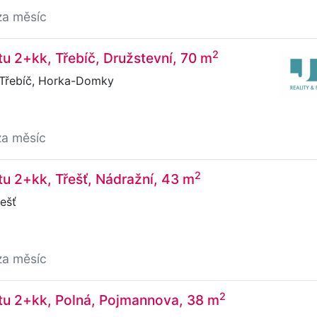
za měsíc
2
u 2+kk, Třebíč, Družstevní, 70 m
 Třebíč, Horka-Domky
za měsíc
2
u 2+kk, Třešť, Nádražní, 43 m
ešť
za měsíc
2
tu 2+kk, Polná, Pojmannova, 38 m