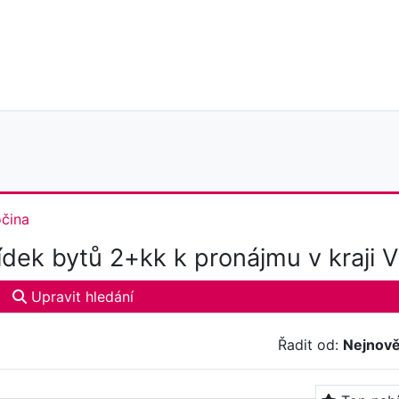
čina
dek bytů 2+kk k pronájmu v kraji 
Upravit hledání
Řadit od:
Nejnově