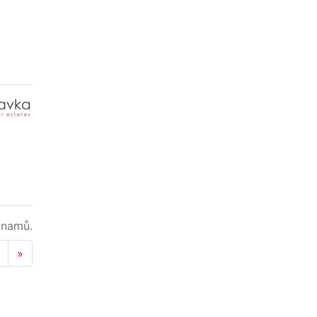
namů.
Next
»