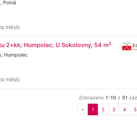
 Polná
za měsíc
2
tu 2+kk, Humpolec, U Sokolovny, 54 m
y, Humpolec
za měsíc
Zobrazeno
1-10
z
51
záz
Previous
«
1
2
3
4
5