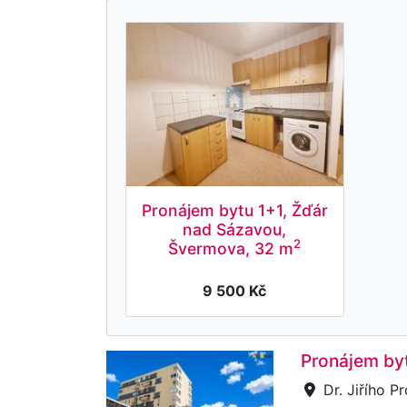
Pronájem bytu 1+1, Žďár
nad Sázavou,
2
Švermova, 32 m
9 500 Kč
Pronájem byt
Dr. Jiřího P