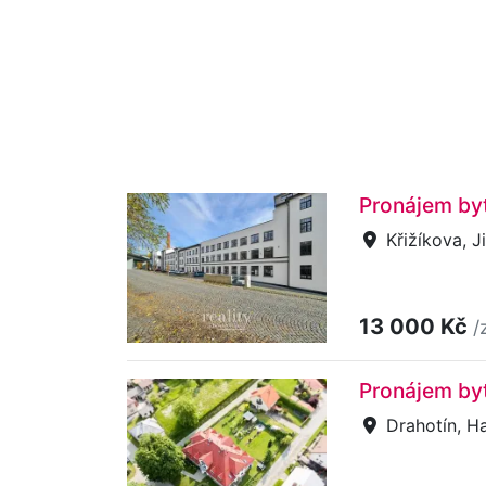
Pronájem byt
Křižíkova, J
13 000 Kč
/
Pronájem byt
Drahotín, H