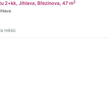
2
u 2+kk, Jihlava, Březinova, 47 m
ihlava
za měsíc