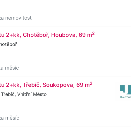
za nemovitost
2
tu 2+kk, Chotěboř, Houbova, 69 m
hotěboř
za měsíc
2
tu 2+kk, Třebíč, Soukopova, 69 m
řebíč, Vnitřní Město
za měsíc