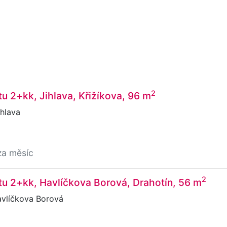
2
u 2+kk, Jihlava, Křižíkova, 96 m
ihlava
za měsíc
2
u 2+kk, Havlíčkova Borová, Drahotín, 56 m
avlíčkova Borová