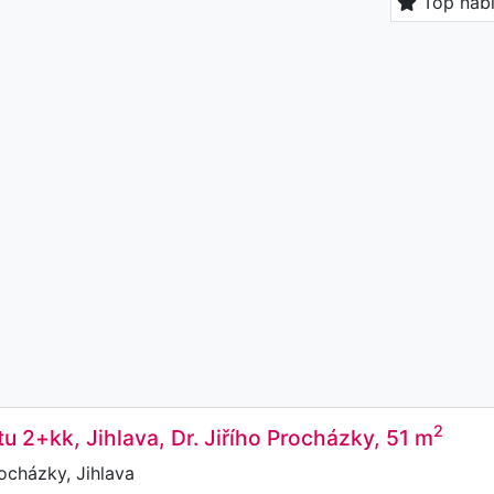
Top nab
2
u 2+kk, Jihlava, Dr. Jiřího Procházky, 51 m
rocházky, Jihlava