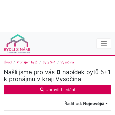
Úvod
Pronájem bytů
Byty 5+1
Vysočina
Našli jsme pro vás
0
nabídek bytů 5+1
k pronájmu v kraji Vysočina
Upravit hledání
Řadit od:
Nejnovější