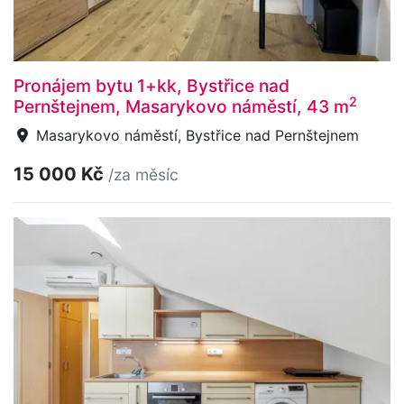
Pronájem bytu 1+kk, Bystřice nad
2
Pernštejnem, Masarykovo náměstí, 43 m
Masarykovo náměstí, Bystřice nad Pernštejnem
15 000 Kč
/za měsíc