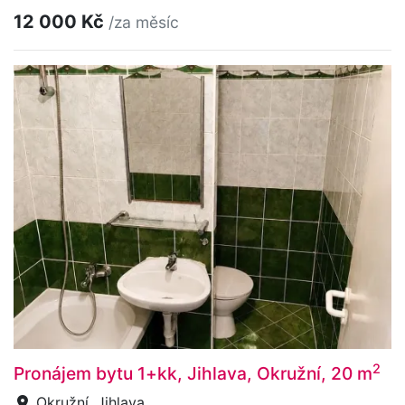
12 000 Kč
/za měsíc
2
Pronájem bytu 1+kk, Jihlava, Okružní, 20 m
Okružní, Jihlava