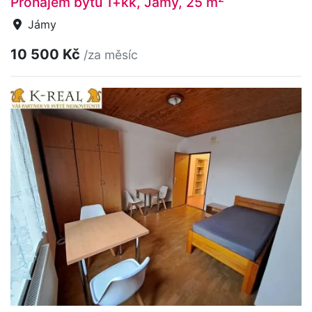
Pronájem bytu 1+kk, Jámy, 25 m
Jámy
10 500 Kč
/za měsíc