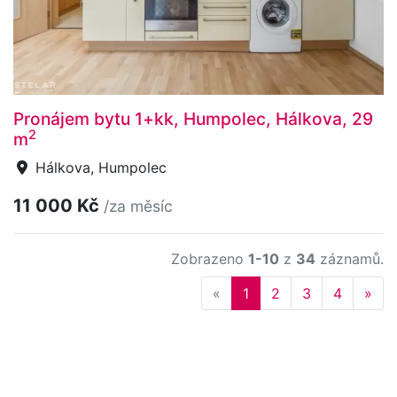
Pronájem bytu 1+kk, Humpolec, Hálkova, 29
2
m
Hálkova, Humpolec
11 000 Kč
/za měsíc
Zobrazeno
1-10
z
34
záznamů.
Previous
Nex
«
1
2
3
4
»