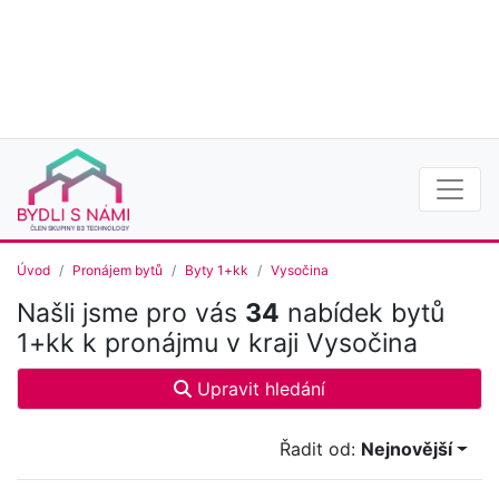
Úvod
Pronájem bytů
Byty 1+kk
Vysočina
Našli jsme pro vás
34
nabídek bytů
1+kk k pronájmu v kraji Vysočina
Upravit hledání
Řadit od:
Nejnovější