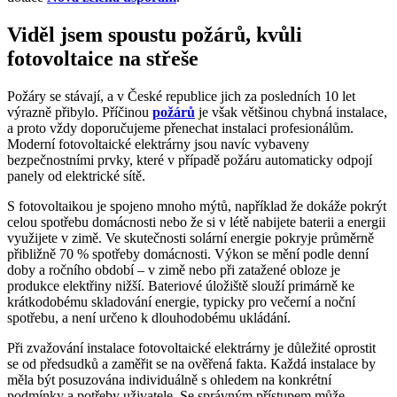
Viděl jsem spoustu požárů, kvůli
fotovoltaice na střeše
Požáry se stávají, a v České republice jich za posledních 10 let
výrazně přibylo. Příčinou
požárů
je však většinou chybná instalace,
a proto vždy doporučujeme přenechat instalaci profesionálům.
Moderní fotovoltaické elektrárny jsou navíc vybaveny
bezpečnostními prvky, které v případě požáru automaticky odpojí
panely od elektrické sítě.
S fotovoltaikou je spojeno mnoho mýtů, například že dokáže pokrýt
celou spotřebu domácnosti nebo že si v létě nabijete baterii a energii
využijete v zimě. Ve skutečnosti solární energie pokryje průměrně
přibližně 70 % spotřeby domácnosti. Výkon se mění podle denní
doby a ročního období – v zimě nebo při zatažené obloze je
produkce elektřiny nižší. Bateriové úložiště slouží primárně ke
krátkodobému skladování energie, typicky pro večerní a noční
spotřebu, a není určeno k dlouhodobému ukládání.
Při zvažování instalace fotovoltaické elektrárny je důležité oprostit
se od předsudků a zaměřit se na ověřená fakta. Každá instalace by
měla být posuzována individuálně s ohledem na konkrétní
podmínky a potřeby uživatele. Se správným přístupem může