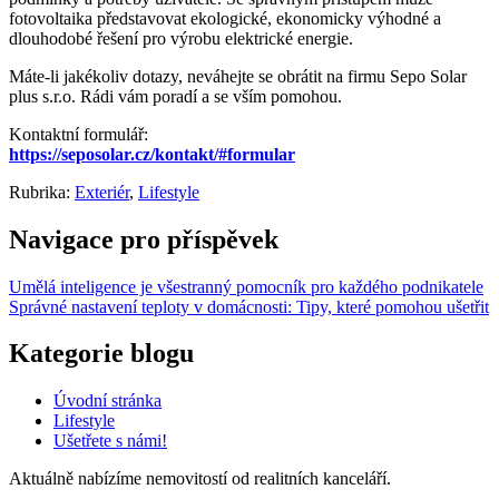
fotovoltaika představovat ekologické, ekonomicky výhodné a
dlouhodobé řešení pro výrobu elektrické energie.
Máte-li jakékoliv dotazy, neváhejte se obrátit na firmu Sepo Solar
plus s.r.o. Rádi vám poradí a se vším pomohou.
Kontaktní formulář:
https://seposolar.cz/kontakt/#formular
Rubrika:
Exteriér
,
Lifestyle
Navigace pro příspěvek
Umělá inteligence je všestranný pomocník pro každého podnikatele
Správné nastavení teploty v domácnosti: Tipy, které pomohou ušetřit
Kategorie blogu
Úvodní stránka
Lifestyle
Ušetřete s námi!
Aktuálně nabízíme
nemovitostí od
realitních kanceláří.