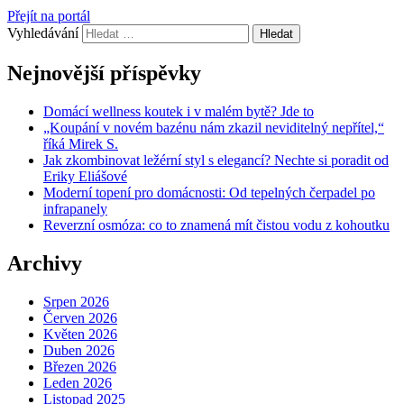
Přejít na portál
Vyhledávání
Nejnovější příspěvky
Domácí wellness koutek i v malém bytě? Jde to
„Koupání v novém bazénu nám zkazil neviditelný nepřítel,“
říká Mirek S.
Jak zkombinovat ležérní styl s elegancí? Nechte si poradit od
Eriky Eliášové
Moderní topení pro domácnosti: Od tepelných čerpadel po
infrapanely
Reverzní osmóza: co to znamená mít čistou vodu z kohoutku
Archivy
Srpen 2026
Červen 2026
Květen 2026
Duben 2026
Březen 2026
Leden 2026
Listopad 2025