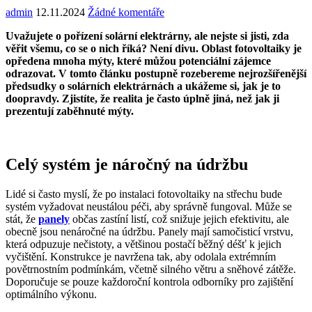
admin
12.11.2024
Žádné komentáře
Uvažujete o pořízení solární elektrárny, ale nejste si jisti, zda
věřit všemu, co se o nich říká? Není divu. Oblast fotovoltaiky je
opředena mnoha mýty, které můžou potenciální zájemce
odrazovat. V tomto článku postupně rozebereme nejrozšířenější
předsudky o solárních elektrárnách a ukážeme si, jak je to
doopravdy. Zjistíte, že realita je často úplně jiná, než jak ji
prezentují zaběhnuté mýty.
Celý systém je náročný na údržbu
Lidé si často myslí, že po instalaci fotovoltaiky na střechu bude
systém vyžadovat neustálou péči, aby správně fungoval. Může se
stát, že
panely
občas zastíní listí, což snižuje jejich efektivitu, ale
obecně jsou nenáročné na údržbu. Panely mají samočisticí vrstvu,
která odpuzuje nečistoty, a většinou postačí běžný déšť k jejich
vyčištění. Konstrukce je navržena tak, aby odolala extrémním
povětrnostním podmínkám, včetně silného větru a sněhové zátěže.
Doporučuje se pouze každoroční kontrola odborníky pro zajištění
optimálního výkonu.