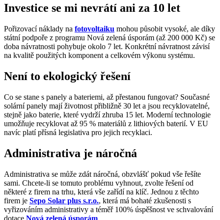
Investice se mi nevrátí ani za 10 let
Pořizovací náklady na
fotovoltaiku
mohou působit vysoké, ale díky
státní podpoře z programu Nová zelená úsporám (až 200 000 Kč) se
doba návratnosti pohybuje okolo 7 let. Konkrétní návratnost závisí
na kvalitě použitých komponent a celkovém výkonu systému.
Není to ekologický řešení
Co se stane s panely a bateriemi, až přestanou fungovat? Současné
solární panely mají životnost přibližně 30 let a jsou recyklovatelné,
stejně jako baterie, které vydrží zhruba 15 let. Moderní technologie
umožňuje recyklovat až 95 % materiálů z lithiových baterií. V EU
navíc platí přísná legislativa pro jejich recyklaci.
Administrativa je náročná
Administrativa se může zdát náročná, obzvlášť pokud vše řešíte
sami. Chcete-li se tomuto problému vyhnout, zvolte řešení od
některé z firem na trhu, která vše zařídí na klíč. Jednou z těchto
firem je
Sepo Solar plus s.r.o.
, která má bohaté zkušenosti s
vyřizováním administrativy a téměř 100% úspěšnost ve schvalování
dotace
Nová zelená úsporám
.